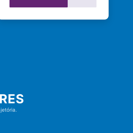
ORES
jetória.