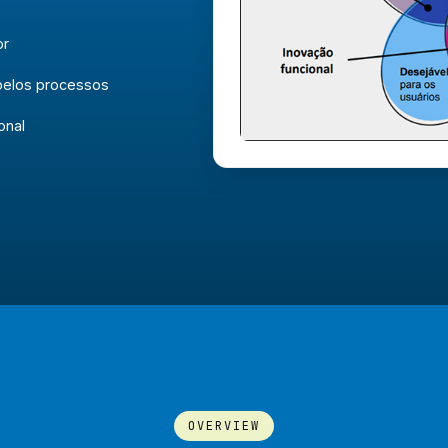
or
pelos processos
onal
OVERVIEW